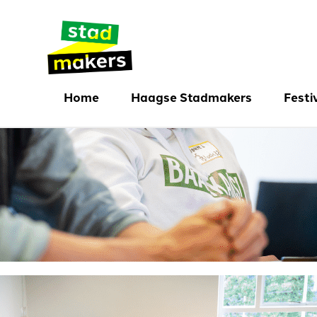
Home
Haagse Stadmakers
Festi
Initiatieven
Festi
Initiatief delen
Festi
Wie zijn de stadmakers
Aanmelden
Mijn account