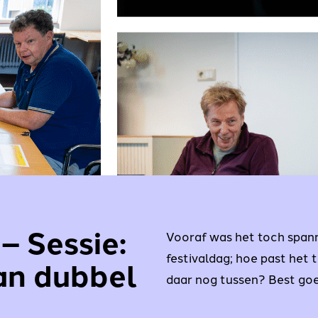
– Sessie:
Vooraf was het toch span
festivaldag; hoe past het
an dubbel
daar nog tussen?
Best goe