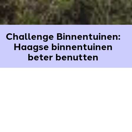
Challenge Binnentuinen:
Haagse binnentuinen
beter benutten
Binnentuinen horen bij Den Haag Zuidwest. Ze zijn er in
overvloed. De wijk werd in de jaren 60 ontworpen met
een ruime en groene openbare ruimte. De reden
daarvoor was het bevorderen van de gezondheid: licht,
lucht en ruimte. Decennia later blijkt dat Den Haag
Zuidwest juist daar niet goed op scoort.