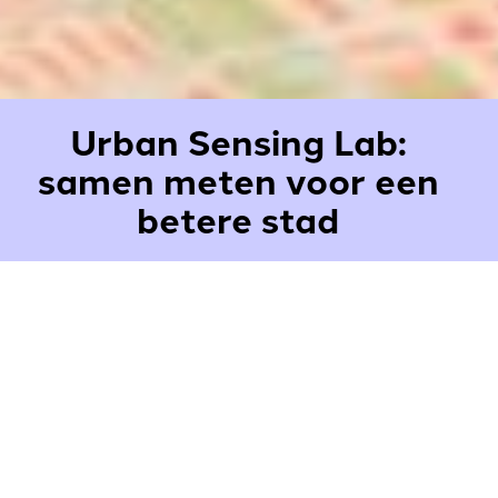
Urban Sensing Lab:
samen meten voor een
betere stad
Om bepaalde zaken in de stad te kunnen verbeteren,
moet je eerst weten wat er aan de hand is. Daarom is in
2023 het Urban Sensing Lab opgericht: een groeiende
gemeenschap van enthousiaste burgers die zich
inzetten om diverse aspecten van onze stad Den Haag
te meten. Denk hierbij aan luchtkwaliteit, hittestress
en verkeersoverlast in straten — kortom, de hele