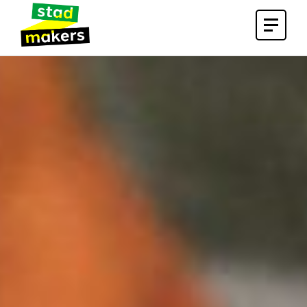
Open
menu