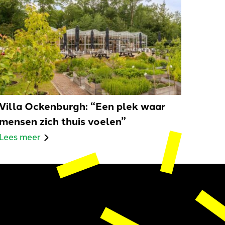
Villa Ockenburgh: “Een plek waar
mensen zich thuis voelen”
Lees meer