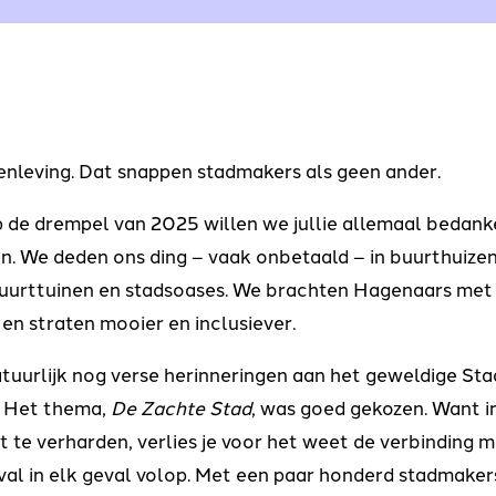
leving. Dat snappen stadmakers als geen ander.
 de drempel van 2025 willen we jullie allemaal bedank
n. We deden ons ding – vaak onbetaald – in buurthuizen
 buurttuinen en stadsoases. We brachten Hagenaars met 
n straten mooier en inclusiever.
natuurlijk nog verse herinneringen aan het geweldige St
. Het thema,
De Zachte Stad
, was goed gekozen. Want in
t te verharden, verlies je voor het weet de verbinding m
tival in elk geval volop. Met een paar honderd stadmake