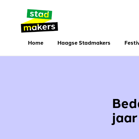
Home
Haagse Stadmakers
Festi
Initiatieven
Festi
Initiatief delen
Festi
Wie zijn de stadmakers
Bed
Aanmelden
jaa
Mijn account