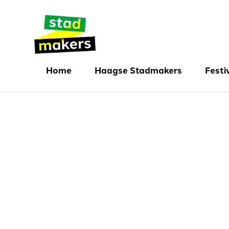
Home
Haagse Stadmakers
Festi
Initiatieven
Festi
Initiatief delen
Festi
Wie zijn de stadmakers
Aanmelden
Mijn account