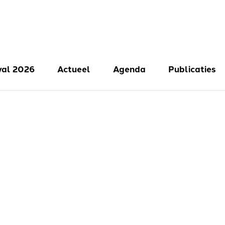
val 2026
Actueel
Agenda
Publicaties
val 2025
val 2024