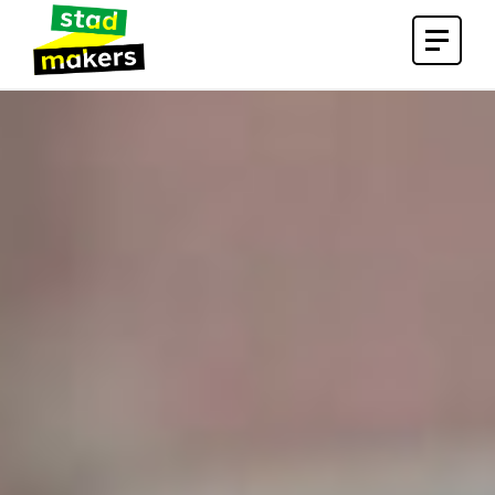
Open
menu