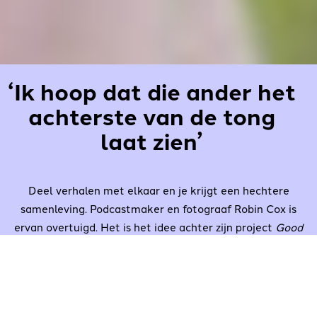
‘Ik hoop dat die ander het
achterste van de tong
laat zien’
Deel verhalen met elkaar en je krijgt een hechtere
samenleving. Podcastmaker en fotograaf Robin Cox is
ervan overtuigd. Het is het idee achter zijn project
Good
Place
: een podcastreeks waarin hij Hagenaars
interviewt op bankjes op straat. Met die verhalen wil hij
anderen aan het denken zetten over de vraag hoe je je
verhoudt tot de stad en tot de mensen om je heen.