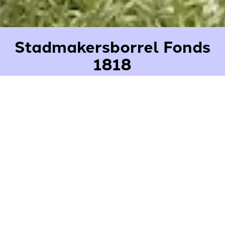
Stadmakersborrel Fonds
1818
Datum:
donderdag 21 mei 2026
Tijd:
16:30 – 18:30 uur
Locatie:
Fonds 1818, Riviervismarkt 5, Den Haag
We nodigen je van harte uit voor de Stadmakersborrel
op
donderdag 21 mei
. We zijn welkom bij Fonds 1818: