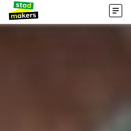
Open
menu